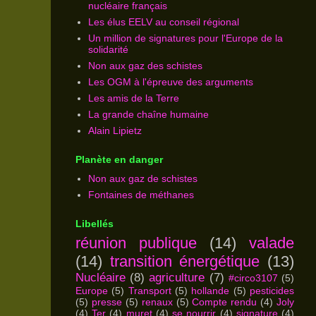
nucléaire français
Les élus EELV au conseil régional
Un million de signatures pour l'Europe de la
solidarité
Non aux gaz des schistes
Les OGM à l'épreuve des arguments
Les amis de la Terre
La grande chaîne humaine
Alain Lipietz
Planète en danger
Non aux gaz de schistes
Fontaines de méthanes
Libellés
réunion publique
(14)
valade
(14)
transition énergétique
(13)
Nucléaire
(8)
agriculture
(7)
#circo3107
(5)
Europe
(5)
Transport
(5)
hollande
(5)
pesticides
(5)
presse
(5)
renaux
(5)
Compte rendu
(4)
Joly
(4)
Ter
(4)
muret
(4)
se nourrir
(4)
signature
(4)