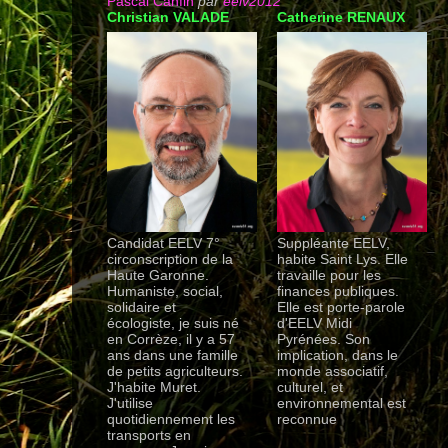
Pascal Canfin
par
eelv2012
Christian VALADE
Catherine RENAUX
Candidat EELV 7°
Suppléante EELV,
circonscription de la
habite Saint Lys. Elle
Haute Garonne.
travaille pour les
Humaniste, social,
finances publiques.
solidaire et
Elle est porte-parole
écologiste, je suis né
d'EELV Midi
en Corrèze, il y a 57
Pyrénées. Son
ans dans une famille
implication, dans le
de petits agriculteurs.
monde associatif,
J'habite Muret.
culturel, et
J'utilise
environnemental est
quotidiennement les
reconnue
transports en