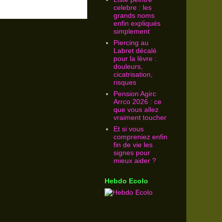
celebre : les
grands noms
enfin expliqués
simplement
Piercing au
Labret décalé
pour la lèvre :
douleurs,
cicatrisation,
risques
Pension Agirc
Arrco 2026 : ce
que vous allez
vraiment toucher
Et si vous
compreniez enfin
fin de vie les
signes pour
mieux aider ?
Hebdo Ecolo