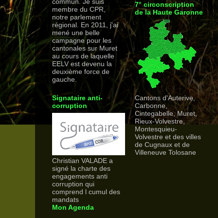
commun. Je suis
7° circonscription
membre du CPR,
de la Haute Garonne
notre parlement
régional. En 2011, j'ai
mené une belle
campagne pour les
cantonales sur Muret
au cours de laquelle
EELV est devenu la
deuxième force de
gauche.
Signataire anti-
Cantons d'Auterive,
corruption
Carbonne,
Cintegabelle, Muret,
Rieux-Volvestre,
Montesquieu-
Volvestre et des villes
de Cugnaux et de
Villeneuve Tolosane
Christian VALADE a
signé la charte des
engagements anti
corruption qui
comprend l cumul des
mandats
Mon Agenda