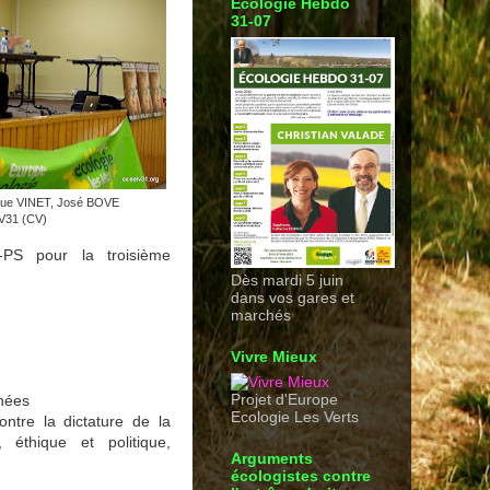
Ecologie Hebdo
31-07
que VINET, José BOVE
V31 (CV)
-PS pour la troisième
Dès mardi 5 juin
dans vos gares et
marchés
Vivre Mieux
Projet d'Europe
énées
Ecologie Les Verts
ontre la dictature de la
, éthique et politique,
Arguments
écologistes contre