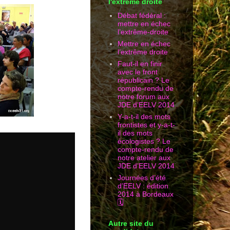
l'extrême droite
Débat fédéral :
mettre en échec
l’extrême-droite
Mettre en échec
l’extrême droite
Faut-il en finir
avec le front
républicain ? Le
compte-rendu de
notre forum aux
JDE d’EELV 2014
Y-a-t-il des mots
frontistes et y-a-t-
il des mots
écologistes ? Le
compte-rendu de
notre atelier aux
JDE d’EELV 2014
Journées d’été
d’EELV : édition
2014 à Bordeaux
🗓
Autre site du