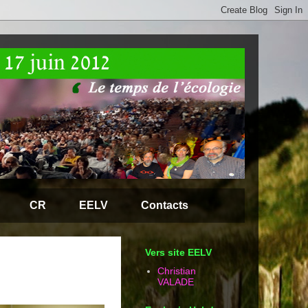
CR
EELV
Contacts
Vers site EELV
Christian
VALADE