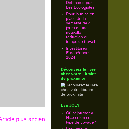
Défense » par
Les Écologistes
Pour la mise en
place de la
semaine de 4
jours et une
nouvelle
réduction du
temps de travail
Investitures
Européennes
2024
Découvrez le livre
chez votre libraire
de proximité
Eva JOLY
Où séjourner à
Nice selon son
Article plus ancien
type de voyage ?
Liste peintre