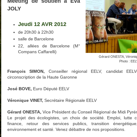
Meeting de soutien à Eva
JOLY
Jeudi 12 AVR 2012
de 20h30 à 22h30
salle de Barcelone
22, allées de Barcelone (M°
Compans Caffarelli)
Gérard ONESTA, Véroni
Photo : EEL
François SIMON,
Conseiller régional EELV, candidat EELV
circonscription de la Haute Garonne
José BOVE
,
Euro Député EELV
Véronique VINE
T,
Secrétaire Régionale EELV
Gérard ONESTA
,
Vice Président du Conseil Régional de Midi Pyr
Le projet des écologistes, un choix de société. Emploi, lutte c
finance, retour des services publics, transition énergétique
environnement et santé. Venez débattre de nos propositions.