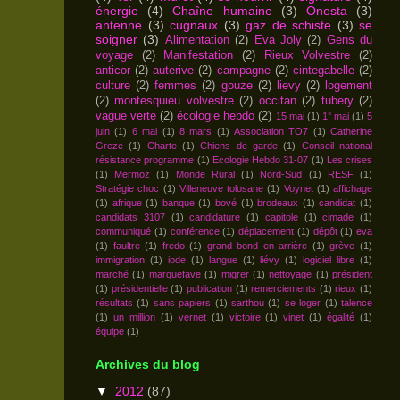
énergie
(4)
Chaîne humaine
(3)
Onesta
(3)
antenne
(3)
cugnaux
(3)
gaz de schiste
(3)
se
soigner
(3)
Alimentation
(2)
Eva Joly
(2)
Gens du
voyage
(2)
Manifestation
(2)
Rieux Volvestre
(2)
anticor
(2)
auterive
(2)
campagne
(2)
cintegabelle
(2)
culture
(2)
femmes
(2)
gouze
(2)
lievy
(2)
logement
(2)
montesquieu volvestre
(2)
occitan
(2)
tubery
(2)
vague verte
(2)
écologie hebdo
(2)
15 mai
(1)
1° mai
(1)
5
juin
(1)
6 mai
(1)
8 mars
(1)
Association TO7
(1)
Catherine
Greze
(1)
Charte
(1)
Chiens de garde
(1)
Conseil national
résistance programme
(1)
Ecologie Hebdo 31-07
(1)
Les crises
(1)
Mermoz
(1)
Monde Rural
(1)
Nord-Sud
(1)
RESF
(1)
Stratégie choc
(1)
Villeneuve tolosane
(1)
Voynet
(1)
affichage
(1)
afrique
(1)
banque
(1)
bové
(1)
brodeaux
(1)
candidat
(1)
candidats 3107
(1)
candidature
(1)
capitole
(1)
cimade
(1)
communiqué
(1)
conférence
(1)
déplacement
(1)
dépôt
(1)
eva
(1)
faultre
(1)
fredo
(1)
grand bond en arrière
(1)
grève
(1)
immigration
(1)
iode
(1)
langue
(1)
liévy
(1)
logiciel libre
(1)
marché
(1)
marquefave
(1)
migrer
(1)
nettoyage
(1)
président
(1)
présidentielle
(1)
publication
(1)
remerciements
(1)
rieux
(1)
résultats
(1)
sans papiers
(1)
sarthou
(1)
se loger
(1)
talence
(1)
un million
(1)
vernet
(1)
victoire
(1)
vinet
(1)
égalité
(1)
équipe
(1)
Archives du blog
▼
2012
(87)