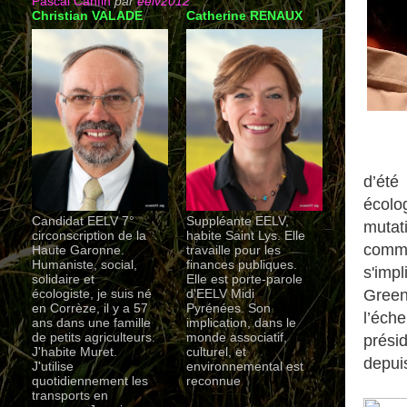
Pascal Canfin
par
eelv2012
Christian VALADE
Catherine RENAUX
d’été
écolog
Candidat EELV 7°
Suppléante EELV,
mutat
circonscription de la
habite Saint Lys. Elle
comm
Haute Garonne.
travaille pour les
Humaniste, social,
finances publiques.
s'imp
solidaire et
Elle est porte-parole
Green
écologiste, je suis né
d'EELV Midi
en Corrèze, il y a 57
Pyrénées. Son
l’éch
ans dans une famille
implication, dans le
de petits agriculteurs.
monde associatif,
prési
J'habite Muret.
culturel, et
depui
J'utilise
environnemental est
quotidiennement les
reconnue
transports en