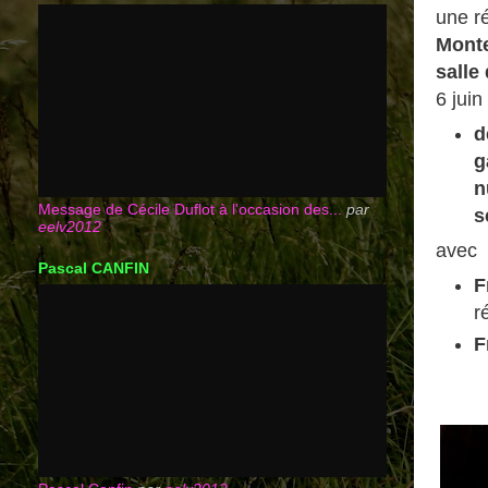
une r
Monte
salle 
6 jui
d
g
n
Message de Cécile Duflot à l'occasion des...
par
s
eelv2012
avec
Pascal CANFIN
F
r
F