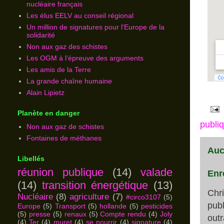
nucléaire français
Les élus EELV au conseil régional
Un million de signatures pour l'Europe de la
solidarité
Non aux gaz des schistes
Les OGM à l'épreuve des arguments
Les amis de la Terre
La grande chaîne humaine
Alain Lipietz
Planète en danger
publi
Non aux gaz de schistes
Fontaines de méthanes
Auc
Libellés
réunion publique
(14)
valade
Enr
(14)
transition énergétique
(13)
Chr
Nucléaire
(8)
agriculture
(7)
#circo3107
(5)
publ
Europe
(5)
Transport
(5)
hollande
(5)
pesticides
(5)
presse
(5)
renaux
(5)
Compte rendu
(4)
Joly
outr
(4)
Ter
(4)
muret
(4)
se nourrir
(4)
signature
(4)