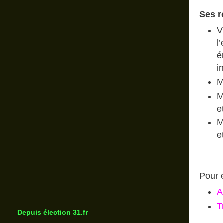
Ses r
V
l
é
i
M
M
e
M
e
Pour 
A
T
Depuis élection 31.fr