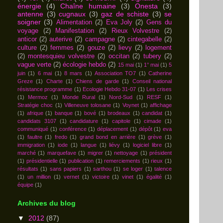
énergie
(4)
Chaîne humaine
(3)
Onesta
(3)
antenne
(3)
cugnaux
(3)
gaz de schiste
(3)
se
soigner
(3)
Alimentation
(2)
Eva Joly
(2)
Gens du
voyage
(2)
Manifestation
(2)
Rieux Volvestre
(2)
anticor
(2)
auterive
(2)
campagne
(2)
cintegabelle
(2)
culture
(2)
femmes
(2)
gouze
(2)
lievy
(2)
logement
(2)
montesquieu volvestre
(2)
occitan
(2)
tubery
(2)
vague verte
(2)
écologie hebdo
(2)
15 mai
(1)
1° mai
(1)
5
juin
(1)
6 mai
(1)
8 mars
(1)
Association TO7
(1)
Catherine
Greze
(1)
Charte
(1)
Chiens de garde
(1)
Conseil national
résistance programme
(1)
Ecologie Hebdo 31-07
(1)
Les crises
(1)
Mermoz
(1)
Monde Rural
(1)
Nord-Sud
(1)
RESF
(1)
Stratégie choc
(1)
Villeneuve tolosane
(1)
Voynet
(1)
affichage
(1)
afrique
(1)
banque
(1)
bové
(1)
brodeaux
(1)
candidat
(1)
candidats 3107
(1)
candidature
(1)
capitole
(1)
cimade
(1)
communiqué
(1)
conférence
(1)
déplacement
(1)
dépôt
(1)
eva
(1)
faultre
(1)
fredo
(1)
grand bond en arrière
(1)
grève
(1)
immigration
(1)
iode
(1)
langue
(1)
liévy
(1)
logiciel libre
(1)
marché
(1)
marquefave
(1)
migrer
(1)
nettoyage
(1)
président
(1)
présidentielle
(1)
publication
(1)
remerciements
(1)
rieux
(1)
résultats
(1)
sans papiers
(1)
sarthou
(1)
se loger
(1)
talence
(1)
un million
(1)
vernet
(1)
victoire
(1)
vinet
(1)
égalité
(1)
équipe
(1)
Archives du blog
▼
2012
(87)