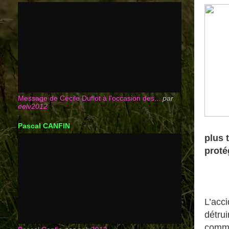
Message de Cécile Duflot à l'occasion des...
par
eelv2012
Pascal CANFIN
plus 
proté
L’acc
détru
comme