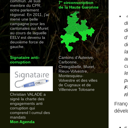
commun. Je suis
7° circonscription
membre du CPR,
de la Haute Garonne
notre parlement
régional. En 2011, j'ai
mené une belle
d
campagne pour les
cantonales sur Muret
d
au cours de laquelle
d
EELV est devenu la
deuxième force de
d
gauche.
l
Signataire anti-
Cantons d'Auterive,
a
corruption
Carbonne,
c
Cintegabelle, Muret,
Rieux-Volvestre,
l
Montesquieu-
p
Volvestre et des villes
de Cugnaux et de
F
Villeneuve Tolosane
r
Christian VALADE a
signé la charte des
Franç
engagements anti
corruption qui
dével
comprend l cumul des
mandats
Mon Agenda
«