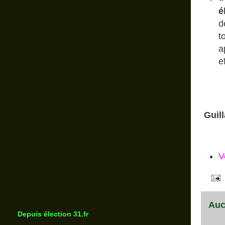
é
d
t
a
e
Guil
V
Auc
Depuis élection 31.fr