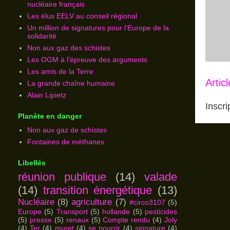
nucléaire français
Les élus EELV au conseil régional
Un million de signatures pour l'Europe de la
solidarité
Non aux gaz des schistes
Les OGM à l'épreuve des arguments
Les amis de la Terre
Artic
La grande chaîne humaine
Alain Lipietz
Inscri
Planète en danger
Non aux gaz de schistes
Fontaines de méthanes
Libellés
réunion publique
(14)
valade
(14)
transition énergétique
(13)
Nucléaire
(8)
agriculture
(7)
#circo3107
(5)
Europe
(5)
Transport
(5)
hollande
(5)
pesticides
(5)
presse
(5)
renaux
(5)
Compte rendu
(4)
Joly
(4)
Ter
(4)
muret
(4)
se nourrir
(4)
signature
(4)