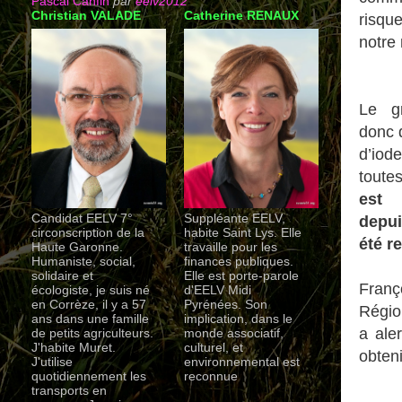
Pascal Canfin
par
eelv2012
Christian VALADE
Catherine RENAUX
risqu
notre 
Le g
donc 
d’iode
toute
est 
Candidat EELV 7°
Suppléante EELV,
depui
circonscription de la
habite Saint Lys. Elle
été r
Haute Garonne.
travaille pour les
Humaniste, social,
finances publiques.
solidaire et
Elle est porte-parole
Franç
écologiste, je suis né
d'EELV Midi
en Corrèze, il y a 57
Pyrénées. Son
Régio
ans dans une famille
implication, dans le
a ale
de petits agriculteurs.
monde associatif,
J'habite Muret.
culturel, et
obteni
J'utilise
environnemental est
quotidiennement les
reconnue
transports en