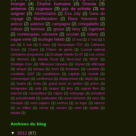
énergie
(4)
Chaîne humaine
(3)
Onesta
(3)
antenne
(3)
cugnaux
(3)
gaz de schiste
(3)
se
soigner
(3)
Alimentation
(2)
Eva Joly
(2)
Gens du
voyage
(2)
Manifestation
(2)
Rieux Volvestre
(2)
anticor
(2)
auterive
(2)
campagne
(2)
cintegabelle
(2)
culture
(2)
femmes
(2)
gouze
(2)
lievy
(2)
logement
(2)
montesquieu volvestre
(2)
occitan
(2)
tubery
(2)
vague verte
(2)
écologie hebdo
(2)
15 mai
(1)
1° mai
(1)
5
juin
(1)
6 mai
(1)
8 mars
(1)
Association TO7
(1)
Catherine
Greze
(1)
Charte
(1)
Chiens de garde
(1)
Conseil national
résistance programme
(1)
Ecologie Hebdo 31-07
(1)
Les crises
(1)
Mermoz
(1)
Monde Rural
(1)
Nord-Sud
(1)
RESF
(1)
Stratégie choc
(1)
Villeneuve tolosane
(1)
Voynet
(1)
affichage
(1)
afrique
(1)
banque
(1)
bové
(1)
brodeaux
(1)
candidat
(1)
candidats 3107
(1)
candidature
(1)
capitole
(1)
cimade
(1)
communiqué
(1)
conférence
(1)
déplacement
(1)
dépôt
(1)
eva
(1)
faultre
(1)
fredo
(1)
grand bond en arrière
(1)
grève
(1)
immigration
(1)
iode
(1)
langue
(1)
liévy
(1)
logiciel libre
(1)
marché
(1)
marquefave
(1)
migrer
(1)
nettoyage
(1)
président
(1)
présidentielle
(1)
publication
(1)
remerciements
(1)
rieux
(1)
résultats
(1)
sans papiers
(1)
sarthou
(1)
se loger
(1)
talence
(1)
un million
(1)
vernet
(1)
victoire
(1)
vinet
(1)
égalité
(1)
équipe
(1)
Archives du blog
▼
2012
(87)